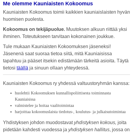
Me olemme Kauniaisten Kokoomus
Kauniaisten Kokoomus toimii kaikkien kauniaislaisten hyvän
huomisen puolesta.
Kokoomus on tekijäpuolue.
Muutoksen alkuun riittää yksi
ihminen. Toteutukseen tarvitaan kokonainen joukkue.
Tule mukaan Kauniaisten Kokoomuksen jäseneksi!
Jäsenenä saat suoraa tietoa siitä, mitä Kauniaisissa
tapahtuu ja pääset itsekin edistämään tärkeitä asioita. Täytä
tietosi
täällä
ja sinuun ollaan yhteydessä.
Kauniaisten Kokoomus ry yhdessä valtuustoryhmän kanssa:
huolehtii Kokoomuksen kunnallispoliittisesta toiminnasta
Kauniaisissa
valmistelee ja hoitaa vaalitoimintaa
harjoittaa kokoomuslaista tiedotus-, koulutus- ja julkaisutoimintaa
Yhdistyksen johdon muodostavat
yhdistyksen kokous,
joita
pidetään kahdesti vuodessa ja
yhdistyksen hallitus
, jossa on