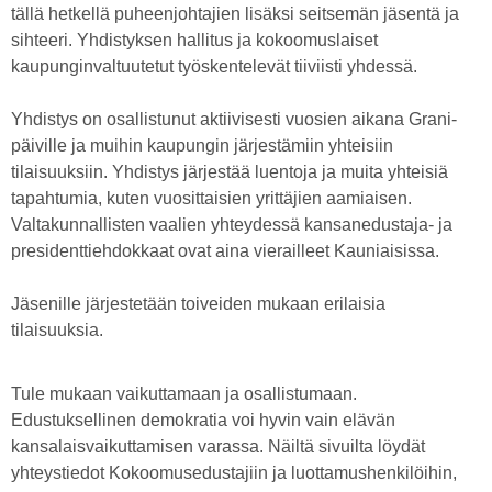
tällä hetkellä puheenjohtajien lisäksi seitsemän jäsentä ja
sihteeri. Yhdistyksen hallitus ja kokoomuslaiset
kaupunginvaltuutetut työskentelevät tiiviisti yhdessä.
Yhdistys on osallistunut aktiivisesti vuosien aikana Grani-
päiville ja muihin kaupungin järjestämiin yhteisiin
tilaisuuksiin. Yhdistys järjestää luentoja ja muita yhteisiä
tapahtumia, kuten vuosittaisien yrittäjien aamiaisen.
Valtakunnallisten vaalien yhteydessä kansanedustaja- ja
presidenttiehdokkaat ovat aina vierailleet Kauniaisissa.
Jäsenille järjestetään toiveiden mukaan erilaisia
tilaisuuksia.
Tule mukaan vaikuttamaan ja osallistumaan.
Edustuksellinen demokratia voi hyvin vain elävän
kansalaisvaikuttamisen varassa. Näiltä sivuilta löydät
yhteystiedot Kokoomusedustajiin ja luottamushenkilöihin,