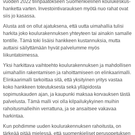
vuoden 2022 tilinpäätökseen Suomenkielinen koulukeskus-
hanketta varten. Investointivarauksen myötä nuo rahat ovat
siis jo kasassa.
Alusta asti on ollut ajatuksena, että uutta uimahallia tulisi
harkita joko koulurakennuksen yhteyteen tai ainakin samalle
tontille. Tämä toki lisäisi hankkeen kustannuksia, mutta
auttaisi säilyttämään hyvät palvelumme myös
liikuntatoimessa.
Yksi harkittava vaihtoehto koulurakennuksen ja mahdollisen
uimahallin rakentamisen ja rahoittamiseen on elinkaarimalli.
Elinkaarimalli tarkoittaa sitä, että yksityinen yritys vastaa
koko hankkeen toteutuksesta sekä ylläpidosta
sopimuskauden ajan, ja kaupunki maksaa korvauksen tästä
palvelusta. Tämä malli voi olla kilpailukykyinen muihin
rahoitusmalleihin verrattuna, ja se ansaitsee vakavaa
harkintaa.
Kun pohdimme uuden koulurakennuksen rahoitusta, on
tärkeää pitää mielessä, että suomenkieliset perusopetuksen