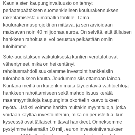
Kauniaisten kaupunginvaltuusto on tehnyt
periaatepäätöksen suomenkielisen koulurakennuksen
rakentamisesta uimahallin tontille. Tämä
koulurakennusprojekti on mittava, ja sen arvioidaan
maksavan noin 40 miljoonaa euroa. On selvää, että tällaisen
hankkeen rahoitus ei voi perustua pelkästään omiin
tuloihimme.
Sote-uudistuksen vaikutuksesta kuntien verotulot ovat
vähentyneet, mikä on heikentänyt
rahoitusmahdollisuuksiamme investointihankkeisiin
tulorahoituksen kautta. Joudumme siis ottamaan lainaa.
Kuntana meillä on kuitenkin muita täydentäviä vaihtoehtoja
hankkeen rahoittamiseen sekä mahdollisuus kerätä
maanmyyntituloja kaupungintalokorttelin kaavoituksen
myötä. Lisäksi voimme harkita muitakin myyntituloja, jotka
voidaan käyttää investointeihin, mikä on perusteltua, kun
kyseessä ovat tällaiset mittavat hankkeet. Onneksemme
pystyimme tekemään 10 milj. euron investointivarauksen